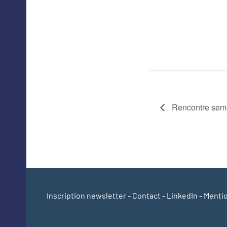
Rencontre seme
Inscription newsletter
-
Contact
-
LinkedIn
-
Mentio