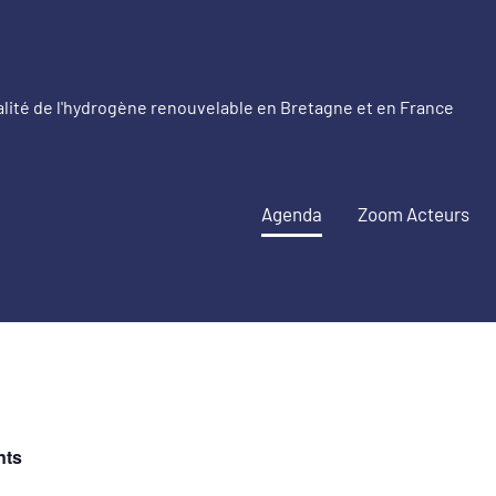
alité de l'hydrogène renouvelable en Bretagne et en France
etagne
drogène
Agenda
Zoom Acteurs
nouvelable
nts