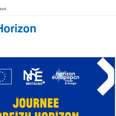
ssé.
Horizon