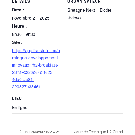
DÉTAILS
ORGANISATEUR
Date :
Bretagne Next – Élodie
Boileux
novembre 21, 2025
Heure :
8h30 - 9h30
Site :
https://app.livestorm.co/b
retagne-developpement-
innovation/h2-breakfast-
23?s=c222c64d-f623-
4da0-aa81-
220827a33461
LIEU
En ligne
Journée Technique H2 Grand
H2 Breakfast #22 – 24