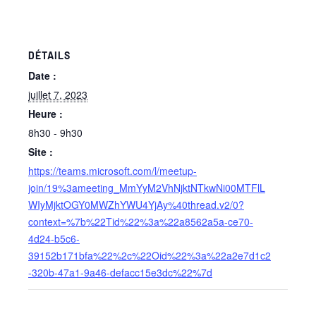
DÉTAILS
Date :
juillet 7, 2023
Heure :
8h30 - 9h30
Site :
https://teams.microsoft.com/l/meetup-
join/19%3ameeting_MmYyM2VhNjktNTkwNi00MTFlL
WIyMjktOGY0MWZhYWU4YjAy%40thread.v2/0?
context=%7b%22Tid%22%3a%22a8562a5a-ce70-
4d24-b5c6-
39152b171bfa%22%2c%22Oid%22%3a%22a2e7d1c2
-320b-47a1-9a46-defacc15e3dc%22%7d