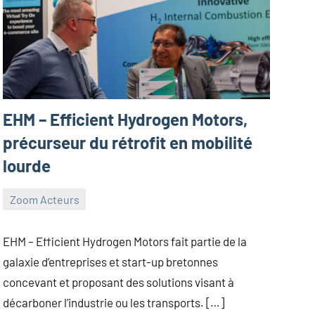
EHM – Efficient Hydrogen Motors,
précurseur du rétrofit en mobilité
lourde
Zoom Acteurs
26
Guillaume_Andre
janvier
EHM – Efficient Hydrogen Motors fait partie de la
2024
galaxie d’entreprises et start-up bretonnes
concevant et proposant des solutions visant à
décarboner l’industrie ou les transports. […]