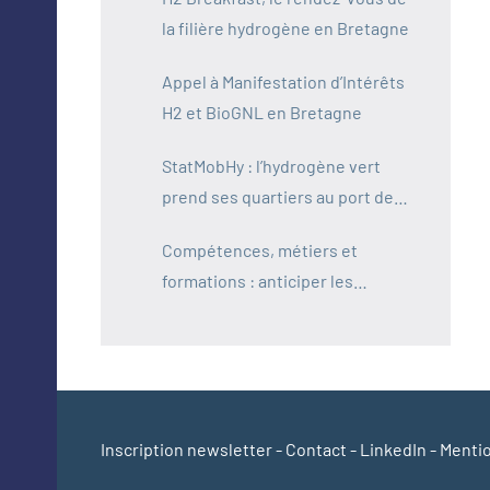
la filière hydrogène en Bretagne
Appel à Manifestation d’Intérêts
H2 et BioGNL en Bretagne
StatMobHy : l’hydrogène vert
prend ses quartiers au port de
Saint-Malo
Compétences, métiers et
formations : anticiper les
besoins de la filière hydrogène
en Bretagne
Inscription newsletter
-
Contact
-
LinkedIn
-
Mentio