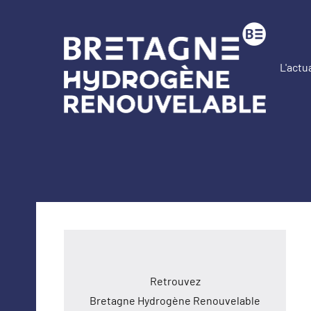
Aller
au
contenu
L'actu
Br
Hy
Re
Retrouvez
Bretagne Hydrogène Renouvelable