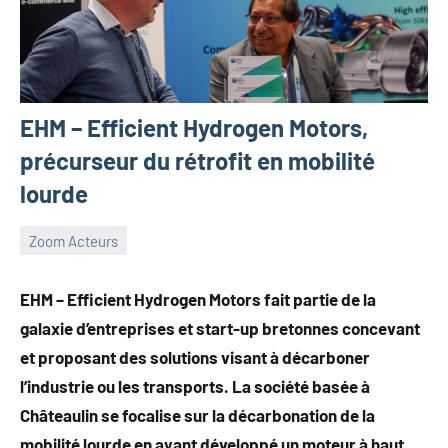
EHM – Efficient Hydrogen Motors,
précurseur du rétrofit en mobilité
lourde
Zoom Acteurs
26
Guillaume_Andre
janvier
EHM – Efficient Hydrogen Motors fait partie de la
2024
galaxie d’entreprises et start-up bretonnes concevant
et proposant des solutions visant à décarboner
l’industrie ou les transports. La société basée à
Châteaulin se focalise sur la décarbonation de la
mobilité lourde en ayant développé un moteur à haut