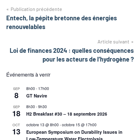
Navigation
Publication précédente
Entech, la pépite bretonne des énergies
de
renouvelables
l’article
Article suivant
Loi de finances 2024 : quelles conséquences
pour les acteurs de l’hydrogène ?
Événements à venir
8h00
-
17h00
SEP
8
GT Navire
8h30
-
9h30
SEP
18
H2 Breakfast #30 – 18 septembre 2026
octobre 13 @ 8h00
-
octobre 15 @ 17h00
OCT
13
European Symposium on Durability Issues in
Low-Temperature Water Electrolysis