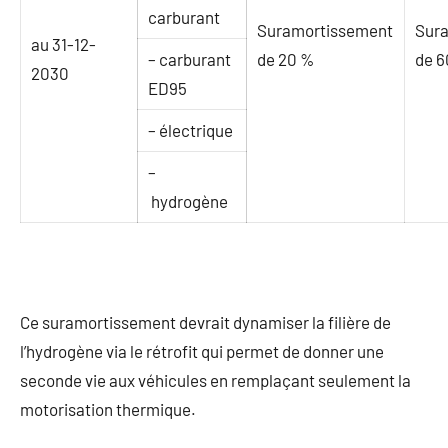
carburant
Suramortissement
Sur
au 31-12-
– carburant
de 20 %
de 6
2030
ED95
– électrique
–
hydrogène
Ce suramortissement devrait dynamiser la filière de
l’hydrogène via le rétrofit qui permet de donner une
seconde vie aux véhicules en remplaçant seulement la
motorisation thermique.