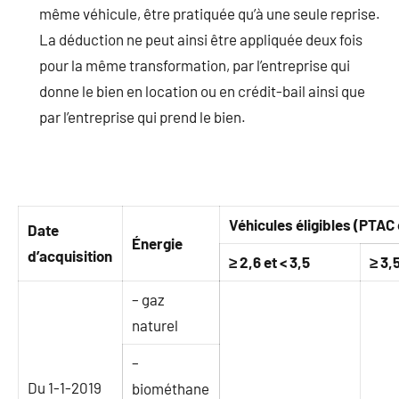
même véhicule, être pratiquée qu’à une seule reprise.
La déduction ne peut ainsi être appliquée deux fois
pour la même transformation, par l’entreprise qui
donne le bien en location ou en crédit-bail ainsi que
par l’entreprise qui prend le bien.
Véhicules éligibles (PTAC
Date
Énergie
d’acquisition
≥ 2,6 et < 3,5
≥ 3,5
– gaz
naturel
–
Du 1-1-2019
biométhane