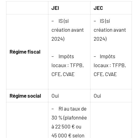
JEI
JEC
– IS (si
– IS (si
création avant
création avant
2024)
2024)
Régime fiscal
– Impôts
– Impôts
locaux : TFPB,
locaux : TFPB,
CFE, CVAE
CFE, CVAE
Régime social
Oui
Oui
– RI au taux de
30 % (plafonnée
à 22 500 € ou
45 000 € selon