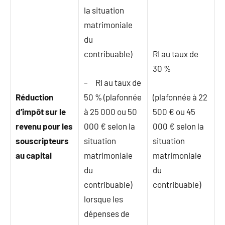
la situation
matrimoniale
du
contribuable)
RI au taux de
30 %
– RI au taux de
Réduction
50 % (plafonnée
(plafonnée à 22
d’impôt sur le
à 25 000 ou 50
500 € ou 45
revenu pour les
000 € selon la
000 € selon la
souscripteurs
situation
situation
au capital
matrimoniale
matrimoniale
du
du
contribuable)
contribuable)
lorsque les
dépenses de