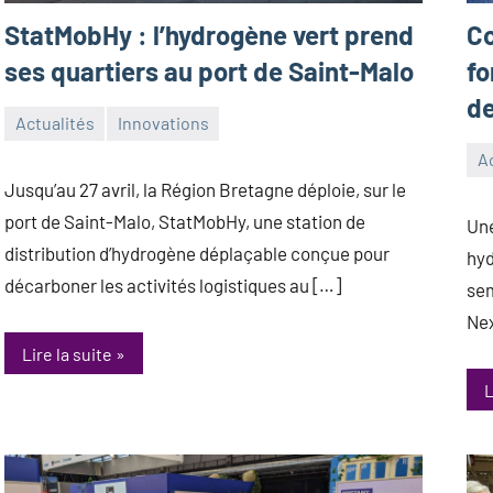
StatMobHy : l’hydrogène vert prend
Co
ses quartiers au port de Saint-Malo
fo
de
Actualités
Innovations
8
Antoine_Queinnec_Next
Ac
avril
31
An
Jusqu’au 27 avril, la Région Bretagne déploie, sur le
2026
ma
port de Saint-Malo, StatMobHy, une station de
Une
20
distribution d’hydrogène déplaçable conçue pour
hyd
décarboner les activités logistiques au […]
sem
Nex
Lire la suite
L