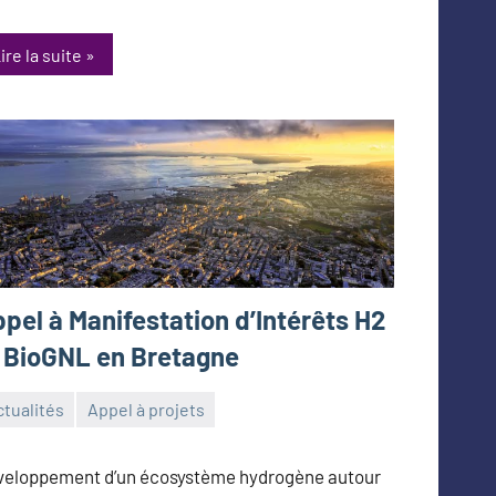
ire la suite
pel à Manifestation d’Intérêts H2
 BioGNL en Bretagne
tualités
Appel à projets
toine_Queinnec_Next
l
eloppement d’un écosystème hydrogène autour
26