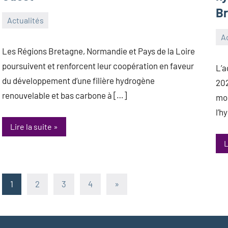
B
Actualités
22
Antoine_Queinnec_Next
Ac
décembre
18
An
Les Régions Bretagne, Normandie et Pays de la Loire
2025
no
poursuivent et renforcent leur coopération en faveur
L’a
20
du développement d’une filière hydrogène
202
renouvelable et bas carbone à […]
mod
l’h
Lire la suite
L
Pagination
Articles
1
2
3
4
»
suivants
des
publications