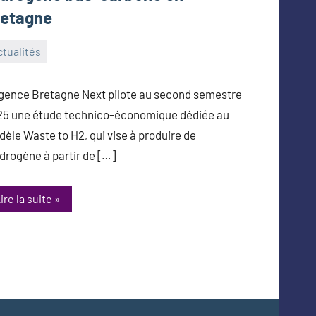
retagne
tualités
toine_Queinnec_Next
vembre
gence Bretagne Next pilote au second semestre
25
5 une étude technico-économique dédiée au
èle Waste to H2, qui vise à produire de
ydrogène à partir de […]
ire la suite