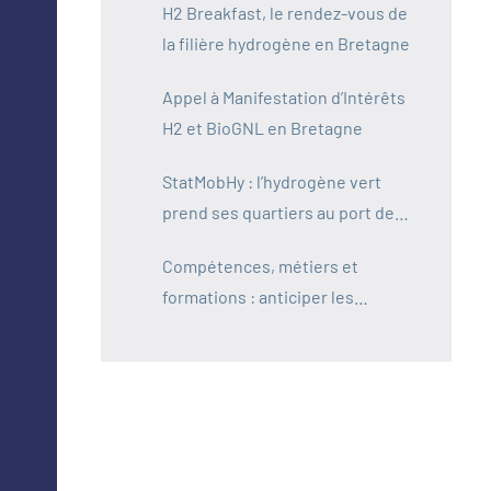
H2 Breakfast, le rendez-vous de
la filière hydrogène en Bretagne
Appel à Manifestation d’Intérêts
H2 et BioGNL en Bretagne
StatMobHy : l’hydrogène vert
prend ses quartiers au port de
Saint-Malo
Compétences, métiers et
formations : anticiper les
besoins de la filière hydrogène
en Bretagne