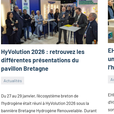
E
HyVolution 2026 : retrouvez les
un
différentes présentations du
l’
pavillon Bretagne
Ac
Actualités
22
Gu
9
Antoine_Queinnec_Next
jan
février
EHM
Du 27 au 29 janvier, l’écosystème breton de
20
2026
d’H
l’hydrogène était réuni à HyVolution 2026 sous la
son
bannière Bretagne Hydrogène Renouvelable. Durant