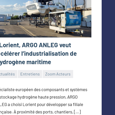
Lorient, ARGO ANLEG veut
célérer l’industrialisation de
hydrogène maritime
tualités
Entretiens
Zoom Acteurs
toine_Queinnec_Next
n
cialiste européen des composants et systèmes
26
stockage hydrogène haute pression, ARGO
EG a choisi Lorient pour développer sa filiale
nçaise. À proximité des ports, chantiers, […]