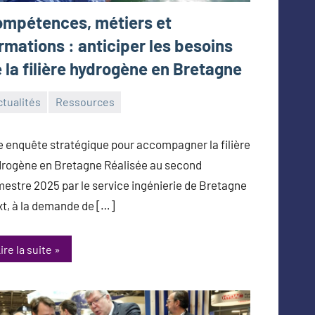
mpétences, métiers et
rmations : anticiper les besoins
 la filière hydrogène en Bretagne
tualités
Ressources
toine_Queinnec_Next
rs
 enquête stratégique pour accompagner la filière
26
rogène en Bretagne Réalisée au second
estre 2025 par le service ingénierie de Bretagne
t, à la demande de […]
ire la suite