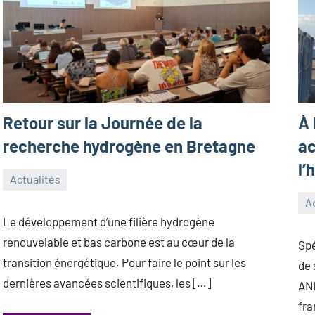
Retour sur la Journée de la
À 
recherche hydrogène en Bretagne
ac
l’
Actualités
16
Antoine_Queinnec_Next
Ac
juillet
17
An
Le développement d’une filière hydrogène
2026
jui
renouvelable et bas carbone est au cœur de la
Spé
20
transition énergétique. Pour faire le point sur les
de 
dernières avancées scientifiques, les […]
ANL
fra