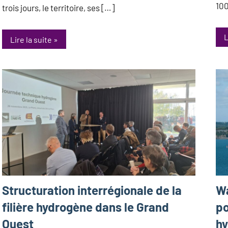
10
trois jours, le territoire, ses […]
L
Lire la suite
Structuration interrégionale de la
Wa
filière hydrogène dans le Grand
po
Ouest
hy