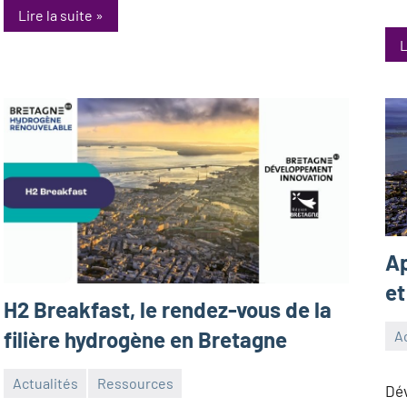
Lire la suite
L
Ap
et
H2 Breakfast, le rendez-vous de la
filière hydrogène en Bretagne
Ac
15
An
avri
Actualités
Ressources
Dév
27
MaudQ
20