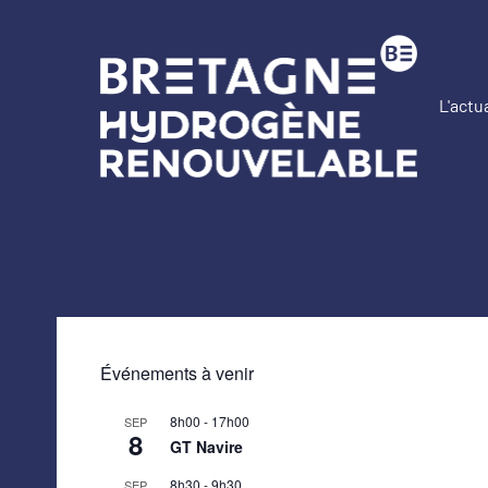
Aller
au
contenu
L'actu
Br
Hy
Re
Événements à venir
8h00
-
17h00
SEP
8
GT Navire
8h30
-
9h30
SEP