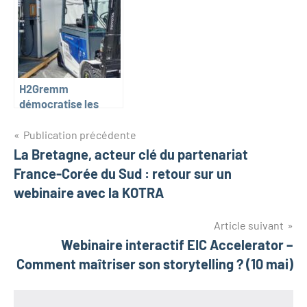
H2Gremm
démocratise les
usages de
Navigation
l’hydrogène
Publication précédente
La Bretagne, acteur clé du partenariat
de
France-Corée du Sud : retour sur un
l’article
webinaire avec la KOTRA
Article suivant
Webinaire interactif EIC Accelerator –
Comment maîtriser son storytelling ? (10 mai)