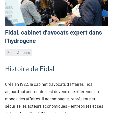
Fidal, cabinet d’avocats expert dans
l’hydrogène
Zoom Acteurs
25
Guillaume_Andre
Aucun
avril
commentaire
Histoire de Fidal
2023
Créé en 1922, le cabinet d’avocats d’affaires Fidal,
aujourd’hui centenaire, est devenu une référence du
monde des affaires. Il accompagne, représente et
sécurise les acteurs économiques – entreprises et ses