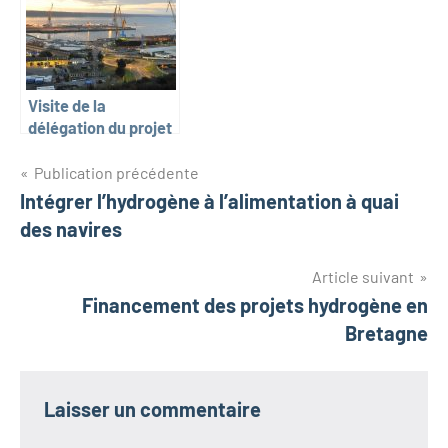
(Paris, 1er et 2 fév.)
Visite de la
délégation du projet
Interreg REDII ports
Navigation
à Brest
Publication précédente
Intégrer l’hydrogène à l’alimentation à quai
de
des navires
l’article
Article suivant
Financement des projets hydrogène en
Bretagne
Laisser un commentaire