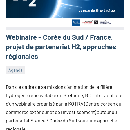
Webinaire – Corée du Sud / France,
projet de partenariat H2, approches
régionales
Agenda
9
Antoine_Queinnec_Next
Aucun
mars
commentaire
Dans le cadre de sa mission d’animation de la filière
2023
hydrogène renouvelable en Bretagne, BDI intervient lors
d’un webinaire organisé par la KOTRA (Centre coréen du
commerce extérieur et de l’investissement) autour du
partenariat France / Corée du Sud sous une approche
régionale.