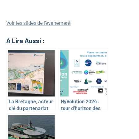
Voir les slides de l’événement
A Lire Aussi :
La Bretagne, acteur
HyVolution 2024 :
clé du partenariat
tour d’horizon des
France-Corée du
acteurs présents sur
Sud : retour sur un
le pavillon Bretagne
webinaire avec la
KOTRA