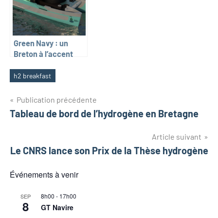
Green Navy : un
Breton à l’accent
corse
h2 breakfast
Étiquettes
Navigation
Publication précédente
Tableau de bord de l’hydrogène en Bretagne
de
l’article
Article suivant
Le CNRS lance son Prix de la Thèse hydrogène
Événements à venir
8h00
-
17h00
SEP
8
GT Navire