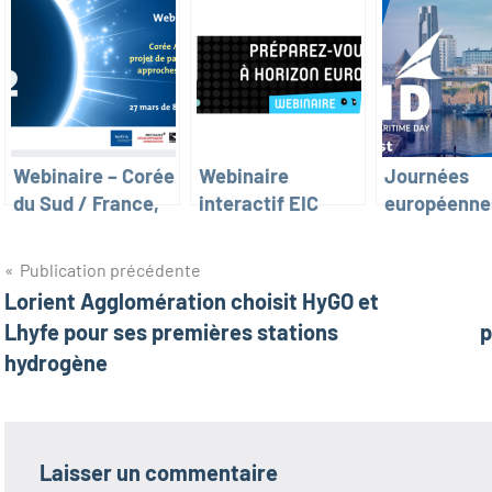
Webinaire – Corée
Webinaire
Journées
du Sud / France,
interactif EIC
européennes
projet de
Accelerator –
mer – Works
partenariat H2,
Comment
– Decarboni
Navigation
Publication précédente
approches
maîtriser son
European P
Lorient Agglomération choisit HyGO et
de
régionales
storytelling ? (10
with Hydro
Lhyfe pour ses premières stations
p
mai)
l’article
hydrogène
Laisser un commentaire