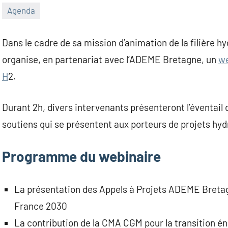
Agenda
20
Guillaume_Andre
Aucun
février
commentaire
Dans le cadre de sa mission d’animation de la filière 
2023
organise, en partenariat avec l’ADEME Bretagne, un
we
H
2.
Durant 2h, divers intervenants présenteront l’éventail
soutiens qui se présentent aux porteurs de projets hy
Programme du webinaire
La présentation des Appels à Projets ADEME Bret
France 2030
La contribution de la CMA CGM pour la transition én