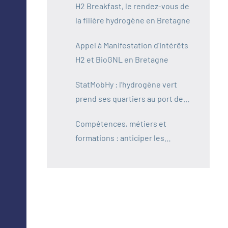
H2 Breakfast, le rendez-vous de
la filière hydrogène en Bretagne
Appel à Manifestation d’Intérêts
H2 et BioGNL en Bretagne
StatMobHy : l’hydrogène vert
prend ses quartiers au port de
Saint-Malo
Compétences, métiers et
formations : anticiper les
besoins de la filière hydrogène
en Bretagne