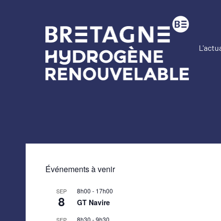
Aller
au
contenu
L'actu
Br
Hy
Re
Événements à venir
8h00
-
17h00
SEP
8
GT Navire
8h30
-
9h30
SEP