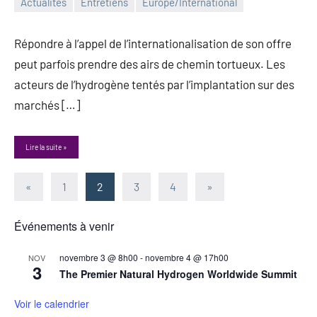
Actualités
Entretiens
Europe/International
17
Guillaume_Andre
août
Répondre à l’appel de l’internationalisation de son offre
2023
peut parfois prendre des airs de chemin tortueux. Les
acteurs de l’hydrogène tentés par l’implantation sur des
marchés […]
Lire la suite
Pagination
Publications
Articles
«
1
2
3
4
»
précédentes
suivants
des
Événements à venir
publications
novembre 3 @ 8h00
-
novembre 4 @ 17h00
NOV
3
The Premier Natural Hydrogen Worldwide Summit
Voir le calendrier