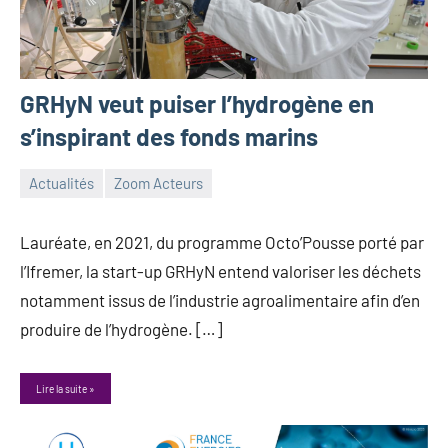
GRHyN veut puiser l’hydrogène en
s’inspirant des fonds marins
Actualités
Zoom Acteurs
10
Guillaume_Andre
novembre
Lauréate, en 2021, du programme Octo’Pousse porté par
2023
l’Ifremer, la start-up GRHyN entend valoriser les déchets
notamment issus de l’industrie agroalimentaire afin d’en
produire de l’hydrogène. […]
Lire la suite