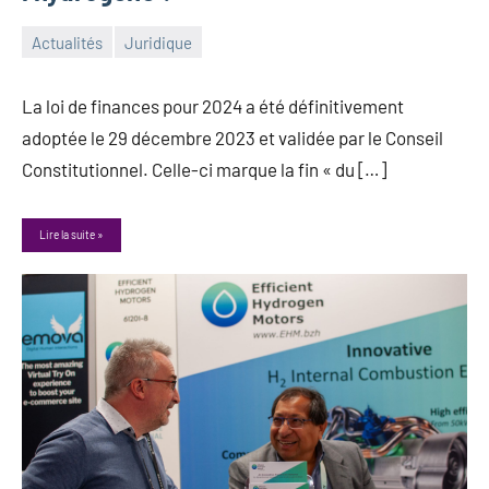
Actualités
Juridique
6
Guillaume_Andre
mars
La loi de finances pour 2024 a été définitivement
2024
adoptée le 29 décembre 2023 et validée par le Conseil
Constitutionnel. Celle-ci marque la fin « du […]
Lire la suite