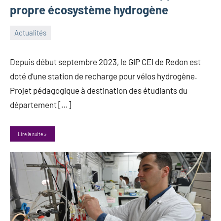
propre écosystème hydrogène
Actualités
20
Guillaume_Andre
1
novembre
commentaire
Depuis début septembre 2023, le GIP CEI de Redon est
2023
doté d’une station de recharge pour vélos hydrogène.
Projet pédagogique à destination des étudiants du
département […]
Lire la suite