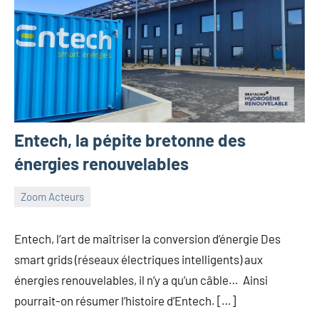
Entech, la pépite bretonne des
énergies renouvelables
Zoom Acteurs
11
Guillaume_Andre
janvier
Entech, l’art de maîtriser la conversion d’énergie Des
2024
smart grids (réseaux électriques intelligents) aux
énergies renouvelables, il n’y a qu’un câble… Ainsi
pourrait-on résumer l’histoire d’Entech. […]