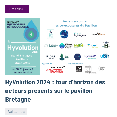
Lire la suite
HyVolution 2024 : tour d’horizon des
acteurs présents sur le pavillon
Bretagne
Actualités
9
Guillaume_Andre