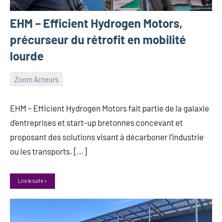
EHM – Efficient Hydrogen Motors,
précurseur du rétrofit en mobilité
lourde
Zoom Acteurs
26
Guillaume_Andre
janvier
EHM – Efficient Hydrogen Motors fait partie de la galaxie
2024
d’entreprises et start-up bretonnes concevant et
proposant des solutions visant à décarboner l’industrie
ou les transports. […]
Lire la suite