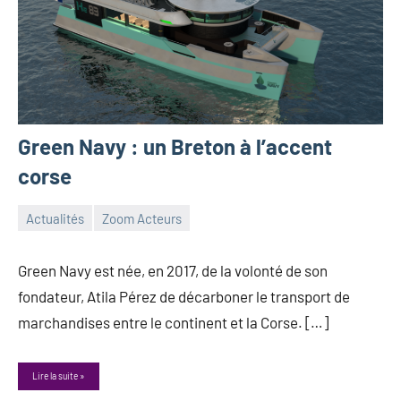
Green Navy : un Breton à l’accent
corse
Actualités
Zoom Acteurs
24
Guillaume_Andre
juin
Green Navy est née, en 2017, de la volonté de son
2024
fondateur, Atila Pérez de décarboner le transport de
marchandises entre le continent et la Corse. […]
Lire la suite