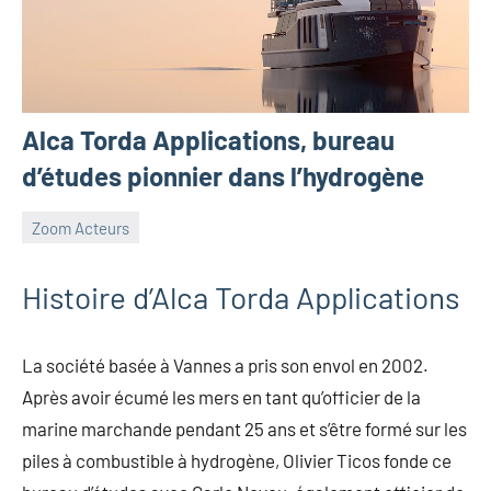
Alca Torda Applications, bureau
d’études pionnier dans l’hydrogène
Zoom Acteurs
23
Guillaume_Andre
Aucun
décembre
commentaire
Histoire d’Alca Torda Applications
2022
La société basée à Vannes a pris son envol en 2002.
Après avoir écumé les mers en tant qu’officier de la
marine marchande pendant 25 ans et s’être formé sur les
piles à combustible à hydrogène, Olivier Ticos fonde ce