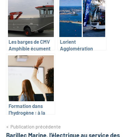
Les barges de CMV
Lorient
Amphibie écument
Agglomération
les mers du Mont-
développe sa filière
Saint-Michel à
locale hydrogène
Saint-Brieuc
renouvelable
Formation dans
l’hydrogène : à la
découverte du
Navigation
diplôme d’ingénieur
Publication précédente
énergies, hydrogène
Barillec Marine, l’électrique au service des